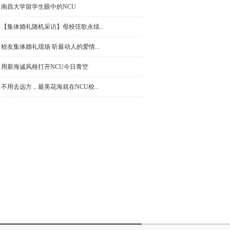
南昌大学留学生眼中的NCU
【集体婚礼随机采访】母校弦歌永续...
校友集体婚礼现场听最动人的爱情... 
用新海诚风格打开NCU今日青空
不用去远方，最美花海就在NCU校...