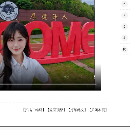
【
扫描二维码
】【
返回顶部
】【
打印此文
】【
关闭本页
】