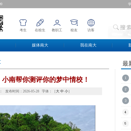
09
考生
在校生
教职工
校友
访客
媒体南大
我在南大
 
最
】小南帮你测评你的梦中情校！
：
发布时间：2026-05-28字体：［
大
中
小
］