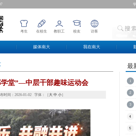
08
考生
在校生
教职工
校友
访客
媒体南大
我在南大
 
最
部学堂”—中层干部趣味运动会
时间：2026-01-02字体：［
大
中
小
］