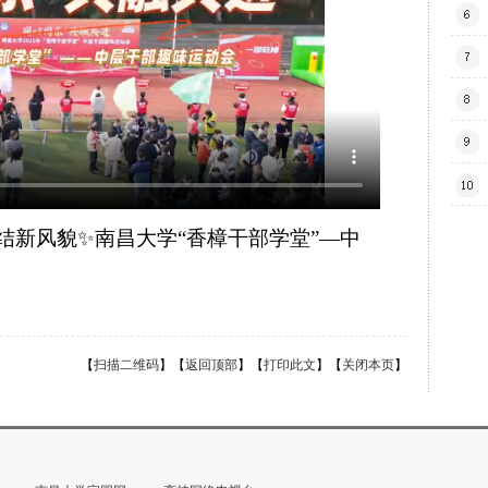
结新风貌✨南昌大学“香樟干部学堂”—中
【
扫描二维码
】【
返回顶部
】【
打印此文
】【
关闭本页
】