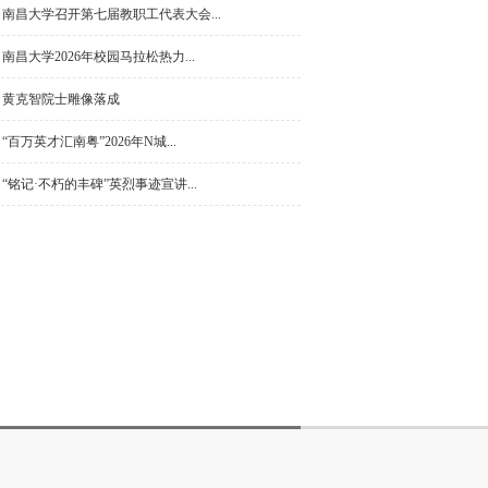
南昌大学召开第七届教职工代表大会...
南昌大学2026年校园马拉松热力...
黄克智院士雕像落成
“百万英才汇南粤”2026年N城...
“铭记·不朽的丰碑”英烈事迹宣讲...