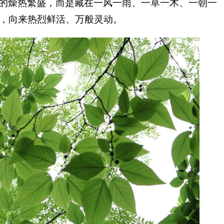
的燥热繁盛，而是藏在一风一雨、一草一木、一朝一
，向来热烈鲜活、万般灵动。