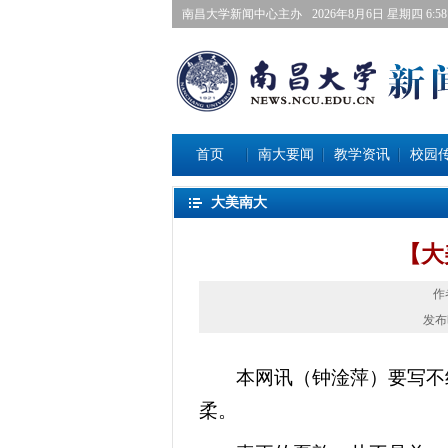
南昌大学新闻中心主办
2026年8月6日星期四 6:58:
首页
南大要闻
教学资讯
校园
大美南大
【大
作
发布
本网讯（
钟淦萍
）要写不
柔。