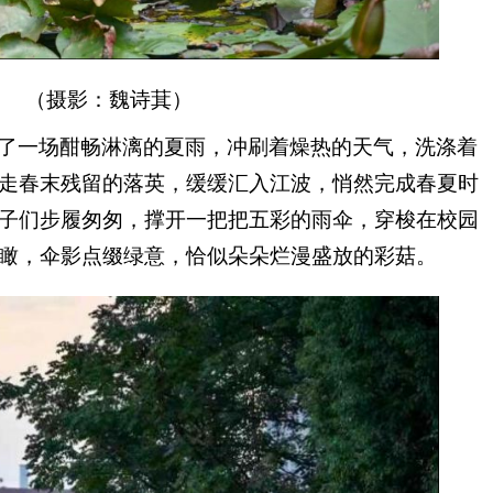
（摄影：魏诗萁）
了一场酣畅淋漓的夏雨，冲刷着燥热的天气，洗涤着
走春末残留的落英，缓缓汇入江波，悄然完成春夏时
子们步履匆匆，撑开一把把五彩的雨伞，穿梭在校园
瞰，伞影点缀绿意，恰似朵朵烂漫盛放的彩菇。