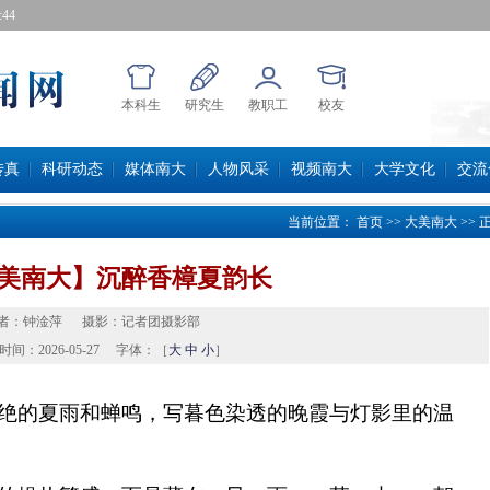
46
本科生
研究生
教职工
校友
传真
科研动态
媒体南大
人物风采
视频南大
大学文化
交流
当前位置：
首页
>>
大美南大
>>
美南大】沉醉香樟夏韵长
者：
钟淦萍
摄影：
记者团摄影部
时间：
2026-05-27
字体：［
大
中
小
］
绝的夏雨和蝉鸣，写暮色染透的晚霞与灯影里的温