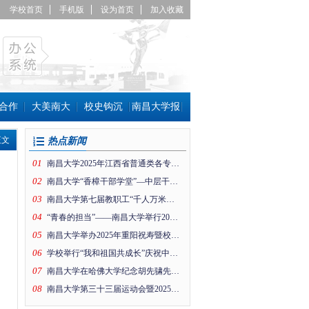
学校首页
手机版
设为首页
加入收藏
合作
大美南大
校史钩沉
南昌大学报
正文
热点新闻
01
南昌大学2025年江西省普通类各专业组投档线公布！
02
南昌大学“香樟干部学堂”—中层干部趣味运动会
03
南昌大学第七届教职工“千人万米健身行”暨工会思政引领项目成果展活动在前湖校区举行
04
“青春的担当”——南昌大学举行2026年新年晚会
05
南昌大学举办2025年重阳祝寿暨校情通报会
06
学校举行“我和祖国共成长”庆祝中华人民共和国成立76周年升国旗仪式
07
南昌大学在哈佛大学纪念胡先骕先生活动上的纪念片
08
南昌大学第三十三届运动会暨2025年体育文化节开幕！