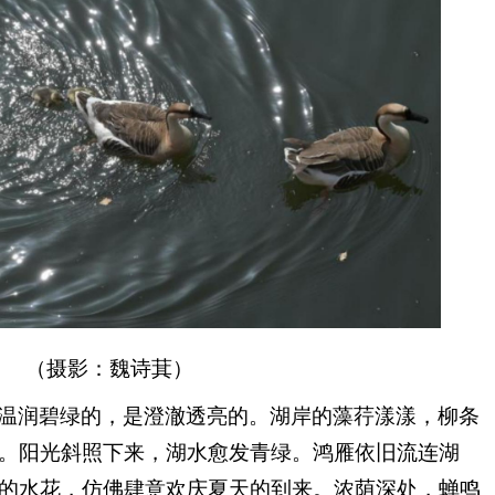
（摄影：魏诗萁）
温润碧绿的，是澄澈透亮的。湖岸的藻荇漾漾，柳条
。阳光斜照下来，湖水愈发青绿。鸿雁依旧流连湖
的水花，仿佛肆意欢庆夏天的到来。浓荫深处，蝉鸣