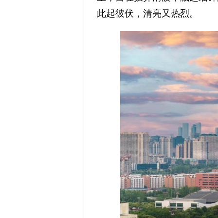
此起彼伏，清亮又热烈。