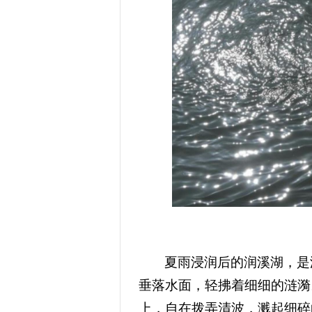
夏雨浸润后的润溪湖，是
垂落水面，轻拂着细细的涟漪
上，自在拨弄清波，溅起细碎