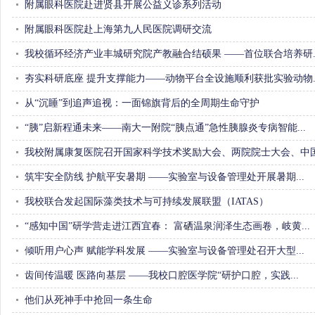
附属眼科医院赴进贤县开展公益义诊系列活动
附属眼科医院赴上海第九人民医院调研交流
我校循环经济产业丰城研究院产教融合结硕果——首位联合培养研...
夯实科研底座提升支撑能力——动物平台全设施顺利获批实验动物...
从“沉睡”到追声追视：一面锦旗背后的全周期生命守护
“胰”启新程通未来——南大一附院“胰点通”急性胰腺炎专病智能...
我校附属康复医院召开国家科学技术奖励大会、两院院士大会、中国.
筑牢安全防线护航平安暑期 ——实验室与设备管理处开展暑期... 
我校联合发起国际藻类技术与可持续发展联盟（IATAS）
“感知中国”研学营走进江西宜春：富硒温泉润泽生态画卷，岐黄... 
倾听用户心声赋能学科发展 ——实验室与设备管理处召开大型... 
齿间传温暖医路向基层 ——我校口腔医学院“研护口腔，实践... 
他们从死神手中抢回一条生命