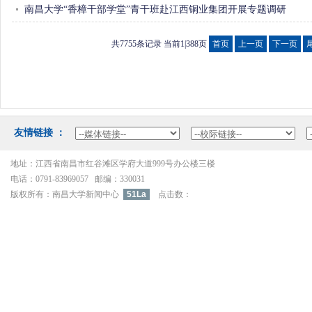
南昌大学“香樟干部学堂”青干班赴江西铜业集团开展专题调研
共7755条记录当前1|388页 
首页
上一页
下一页
友情链接：
地址：江西省南昌市红谷滩区学府大道999号办公楼三楼
电话：0791-83969057邮编：330031
版权所有：南昌大学新闻中心
51La
点击数：