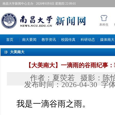
南昌大学新闻中心主办
2026年8月6日星期四 22:09:02
本科生
首页
南大要闻
教学资讯
校园传真
科研动态
媒体南大
大美南大
【大美南大】一滴雨的谷雨纪事：
作者：
夏荧若
摄影：
陈
发布时间：
2026-04-30
字
我是一滴谷雨之雨。