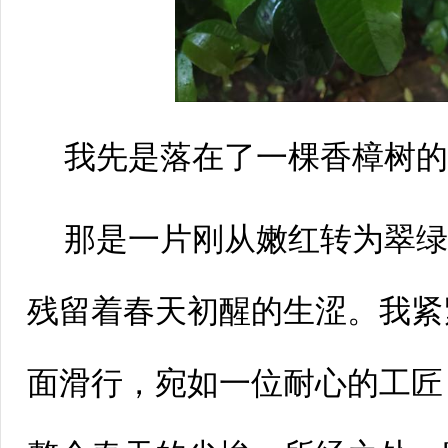
我先是落在了一棵香樟树
那是一片刚从嫩红转为翠
残留着春天初醒的生涩。我紧
面滑行，宛如一位耐心的工匠