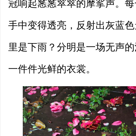
冠响起窸窸窣窣的摩挲声。每
手中变得透亮，反射出灰蓝色
里是下雨？分明是一场无声的
一件件光鲜的衣裳。