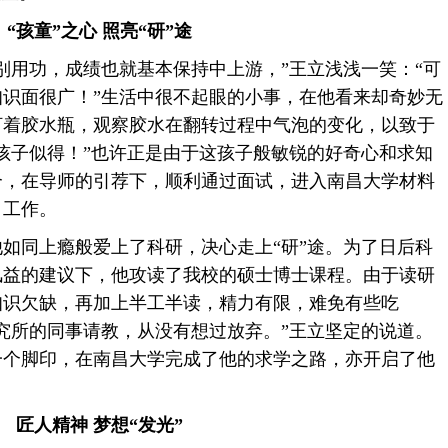
“孩童”之心照亮“研”途
用功，成绩也就基本保持中上游，”王立浅浅一笑：“可
识面很广！”生活中很不起眼的小事，在他看来却奇妙无
盯着胶水瓶，观察胶水在翻转过程中气泡的变化，以致于
孩子似得！”也许正是由于这孩子般敏锐的好奇心和求知
合，在导师的引荐下，顺利通过面试，进入南昌大学材料
）工作。
同上瘾般爱上了科研，决心走上“研”途。为了日后科
风益的建议下，他攻读了我校的硕士博士课程。由于读研
知识欠缺，再加上半工半读，精力有限，难免有些吃
究所的同事请教，从没有想过放弃。”王立坚定的说道。
一个脚印，在南昌大学完成了他的求学之路，亦开启了他
匠人精神梦想“发光”