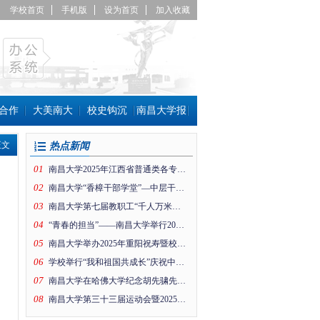
学校首页
手机版
设为首页
加入收藏
合作
大美南大
校史钩沉
南昌大学报
正文
热点新闻
01
南昌大学2025年江西省普通类各专业组投档线公布！
02
南昌大学“香樟干部学堂”—中层干部趣味运动会
03
南昌大学第七届教职工“千人万米健身行”暨工会思政引领项目成果展活动在前湖校区举行
04
“青春的担当”——南昌大学举行2026年新年晚会
05
南昌大学举办2025年重阳祝寿暨校情通报会
06
学校举行“我和祖国共成长”庆祝中华人民共和国成立76周年升国旗仪式
07
南昌大学在哈佛大学纪念胡先骕先生活动上的纪念片
08
南昌大学第三十三届运动会暨2025年体育文化节开幕！