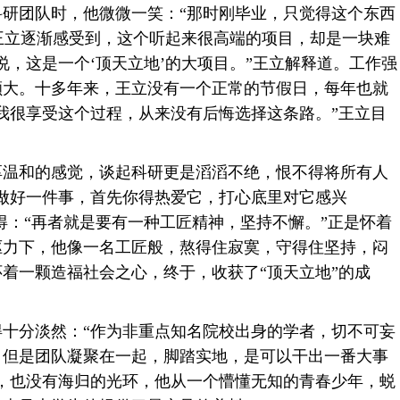
团队时，他微微一笑：“那时刚毕业，只觉得这个东西
，王立逐渐感受到，这个听起来很高端的项目，却是一块难
说，这是一个‘顶天立地’的大项目。”王立解释道。工作强
颇大。十多年来，王立没有一个正常的节假日，每年也就
我很享受这个过程，从来没有后悔选择这条路。”王立目
和的感觉，谈起科研更是滔滔不绝，恨不得将所有人
做好一件事，首先你得热爱它，打心底里对它感兴
心得：“再者就是要有一种工匠精神，坚持不懈。”正是怀着
驱力下，他像一名工匠般，熬得住寂寞，守得住坚持，闷
着一颗造福社会之心，终于，收获了“顶天立地”的成
分淡然：“作为非重点知名院校出身的学者，切不可妄
，但是团队凝聚在一起，脚踏实地，是可以干出一番大事
，也没有海归的光环，他从一个懵懂无知的青春少年，蜕