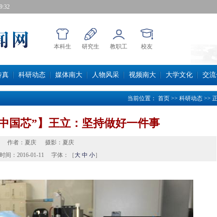
:33
本科生
研究生
教职工
校友
传真
科研动态
媒体南大
人物风采
视频南大
大学文化
交流
当前位置：
首页
>>
科研动态
>>
“中国芯”】王立：坚持做好一件事
作者：
夏庆
摄影：
夏庆
时间：
2016-01-11
字体：［
大
中
小
］