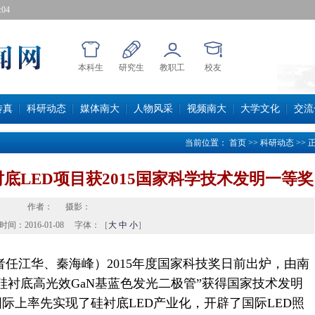
04
本科生
研究生
教职工
校友
传真
科研动态
媒体南大
人物风采
视频南大
大学文化
交流
当前位置：
首页
>>
科研动态
>>
底LED项目获2015国家科学技术发明一等奖
作者：
摄影：
时间：
2016-01-08
字体：［
大
中
小
］
江华、秦海峰）2015年度国家科技奖日前出炉，由南
硅衬底高光效GaN基蓝色发光二极管”获得国家技术发明
际上率先实现了硅衬底LED产业化，开辟了国际LED照