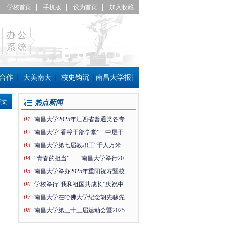
学校首页
手机版
设为首页
加入收藏
合作
大美南大
校史钩沉
南昌大学报
正文
热点新闻
01
南昌大学2025年江西省普通类各专业组投档线公布！
02
南昌大学“香樟干部学堂”—中层干部趣味运动会
03
南昌大学第七届教职工“千人万米健身行”暨工会思政引领项目成果展活动在前湖校区举行
04
“青春的担当”——南昌大学举行2026年新年晚会
05
南昌大学举办2025年重阳祝寿暨校情通报会
06
学校举行“我和祖国共成长”庆祝中华人民共和国成立76周年升国旗仪式
07
南昌大学在哈佛大学纪念胡先骕先生活动上的纪念片
08
南昌大学第三十三届运动会暨2025年体育文化节开幕！