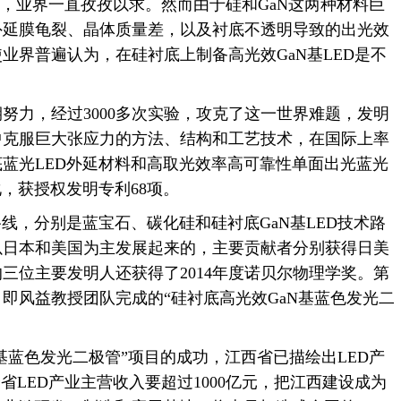
，业界一直孜孜以求。然而由于硅和GaN这两种材料巨
外延膜龟裂、晶体质量差，以及衬底不透明导致的出光效
业界普遍认为，在硅衬底上制备高光效GaN基LED是不
力，经过3000多次实验，攻克了这一世界难题，发明
中克服巨大张应力的方法、结构和工艺技术，在国际上率
蓝光LED外延材料和高取光效率高可靠性单面出光蓝光
化，获授权发明专利68项。
，分别是蓝宝石、碳化硅和硅衬底GaN基LED技术路
以日本和美国为主发展起来的，主要贡献者分别获得日美
三位主要发明人还获得了2014年度诺贝尔物理学奖。第
即风益教授团队完成的“硅衬底高光效GaN基蓝色发光二
蓝色发光二极管”项目的成功，江西省已描绘出LED产
全省LED产业主营收入要超过1000亿元，把江西建设成为