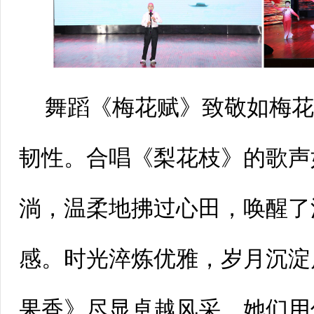
舞蹈《梅花赋》致敬如梅
韧性。合唱《梨花枝》的歌声
淌，温柔地拂过心田，唤醒了
感。时光淬炼优雅，岁月沉淀
果香》尽显卓越风采，她们用