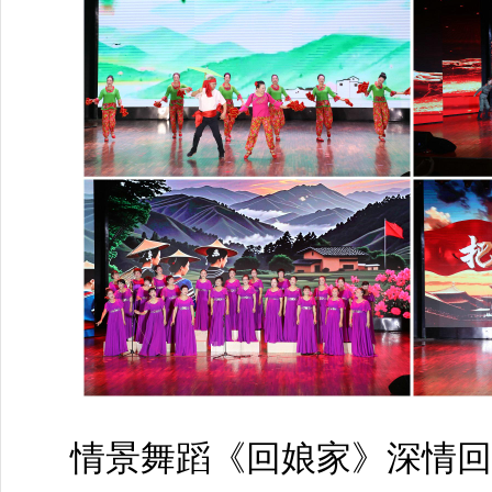
情景舞蹈《回娘家》深情