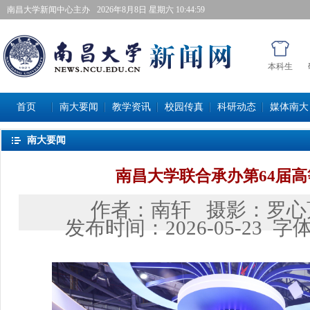
南昌大学新闻中心主办
2026年8月8日星期六 10:45:00
本科生
首页
南大要闻
教学资讯
校园传真
科研动态
媒体南大
南大要闻
南昌大学联合承办第64届
作者：
南轩
摄影：
罗心
发布时间：
2026-05-23
字