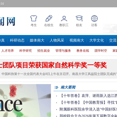
15
考生
在校生
教职工
校友
访客
传真
科研动态
媒体南大
人物风采
视频南大
大学文化
交流
人才培养
科学研究
招生就业
管理与服务
教务在线
团学时空
家
士团队项目荣获国家自然科学奖一等奖
国科协第十一次全国代表大会8日上午在京召开。南昌大学江风益院士团队完成的“V缺
南大要闻
【十年答卷】袁萍、谢雨新入选江西
【十年答卷】【中国教育报】寻找“
附属眼科医院余学清入选“中国好医
我校联合主办2026年第五届数字金