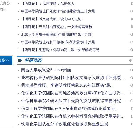
设办公
【听课记】：以声传情，以剧化人
1
25年
中国科学院院士田刚做客“前湖讲堂”第三十六期
0
【听课记】以兴趣为帆，驶向学习之海
1
【听课记】三尺讲台守初心，一支粉笔写春秋
1
北京大学肖瑞平教授做客“前湖讲堂”第十九期
0
中国科学院院士程和平做客“前湖讲堂”第十八期
0
【听课记】毛慧玲：化繁为简，跟一知半解说再见
0
更多>>
科研动态
更
南昌大学成果登Science封面
0
我校转化医学研究院科研团队发文揭示人尿源干细胞缓...
0
我校谌烈教授、李建明教授荣获2026年江西省“最...
0
化学化工学院团队在高纯乙烯高效分离和转化方面取得...
0
生命科学学院科研团队在甲壳类免疫领域取得重要研究...
0
信息工程学院团队在AI+脓毒症诊疗领域取得重要进...
1
化学化工学院团队在有机光电材料研究领域取得重要进...
1
铁电化学团队在分子铁电催化领域取得重要进展
1