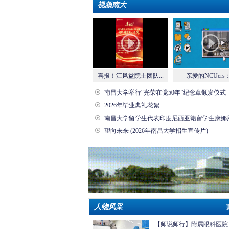
视频南大
喜报！江风益院士团队...
亲爱的NCUers：.
南昌大学举行“光荣在党50年”纪念章颁发仪式
2026年毕业典礼花絮
南昌大学留学生代表印度尼西亚籍留学生康娜用歌
望向未来(2026年南昌大学招生宣传片) 
人物风采
【师说师行】附属眼科医院..