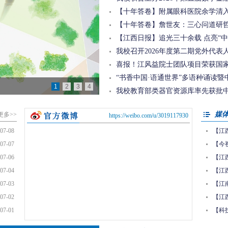
【十年答卷】附属眼科医院余学清入选
【十年答卷】詹世友：三心问道研
【江西日报】追光三十余载点亮“中国芯
我校召开2026年度第二期党外代表人士
喜报！江风益院士团队项目荣获国
“书香中国·语通世界”多语种诵读暨中
会上的...
1
2
3
4
我校教育部类器官资源库率先获批中
军赛再...
媒
更多>>
https://weibo.com/u/3019117930
07-08
【江
07-07
【今视
07-06
【江
07-04
【江
07-03
【江
07-02
【江
07-01
【科