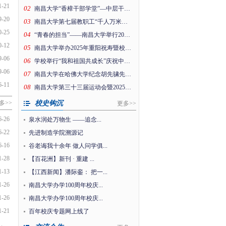
1-21
02
南昌大学“香樟干部学堂”—中层干部趣味运动会
9-20
03
南昌大学第七届教职工“千人万米健身行”暨工会思政引领项目成果展活动在前湖校区举行
0-25
04
“青春的担当”——南昌大学举行2026年新年晚会
0-12
05
南昌大学举办2025年重阳祝寿暨校情通报会
9-06
06
学校举行“我和祖国共成长”庆祝中华人民共和国成立76周年升国旗仪式
9-06
07
南昌大学在哈佛大学纪念胡先骕先生活动上的纪念片
6-11
08
南昌大学第三十三届运动会暨2025年体育文化节开幕！
多>>
校史钩沉
更多>>
6-26
泉水润处万物生——追念... 
6-22
先进制造学院溯源记
6-16
谷老诲我十余年做人问学俱... 
1-28
【百花洲】新刊· 重建 ... 
1-13
【江西新闻】潘际銮：把一... 
1-26
南昌大学办学100周年校庆...
1-26
南昌大学办学100周年校庆...
1-21
百年校庆专题网上线了