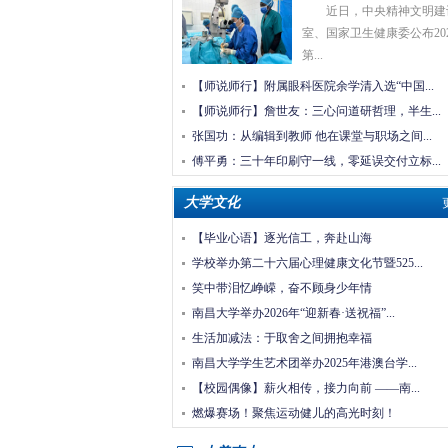
近日，中央精神文明建
室、国家卫生健康委公布20
第...
【师说师行】附属眼科医院余学清入选“中国...
【师说师行】詹世友：三心问道研哲理，半生...
张国功：从编辑到教师他在课堂与职场之间... 
傅平勇：三十年印刷守一线，零延误交付立标...
大学文化
【毕业心语】逐光信工，奔赴山海
学校举办第二十六届心理健康文化节暨525...
笑中带泪忆峥嵘，奋不顾身少年情
南昌大学举办2026年“迎新春·送祝福”...
生活加减法：于取舍之间拥抱幸福
南昌大学学生艺术团举办2025年港澳台学...
【校园偶像】薪火相传，接力向前——南... 
燃爆赛场！聚焦运动健儿的高光时刻！